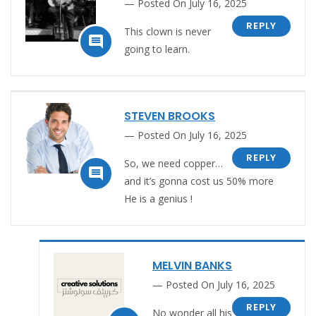
Posted On July 16, 2025
REPLY
This clown is never

going to learn.
STEVEN BROOKS
Posted On July 16, 2025
REPLY
So, we need copper…

and it’s gonna cost us 50% more
He is a genius !
MELVIN BANKS
Posted On July 16, 2025
REPLY
No wonder all his