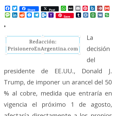
Facebook
Twitter
WhatsApp
AOL
Email
Pinterest
Box.net
Diary.
Gm
Share
Post
Mail
Message
LinkedIn
Reddit
Messenger
Telegram
Outlook.com
Yahoo
Tumblr
Mail.Ru
Douban
VK
Save
Mail
♦
La
decisión
del
presidente de EE.UU., Donald J.
Trump, de imponer un arancel del 50
% al cobre, medida que entraría en
vigencia el próximo 1 de agosto,
afectaría directamente a los propios