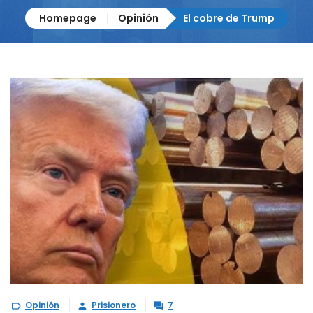
Homepage
Opinión
El cobre de Trump
Opinión
Prisionero
7


