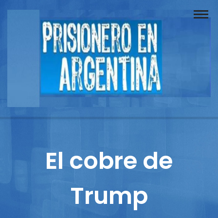
Buscador
Documentos
Prisionero
Opinión
Actuación
Prensa
El cobre de
Reportajes
Trump
Columnistas
Contacto