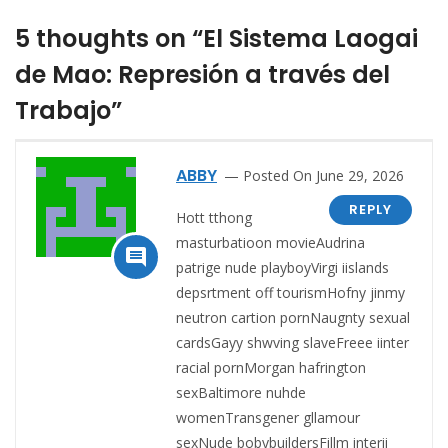
5 thoughts on “El Sistema Laogai
de Mao: Represión a través del
Trabajo”
ABBY
Posted On June 29, 2026
REPLY
Hott tthong
masturbatioon movieAudrina

patrige nude playboyVirgi iislands
depsrtment off tourismHofny jinmy
neutron cartion pornNaugnty sexual
cardsGayy shwving slaveFreee iinter
racial pornMorgan hafrington
sexBaltimore nuhde
womenTransgener gllamour
sexNude bobybuildersFillm interii