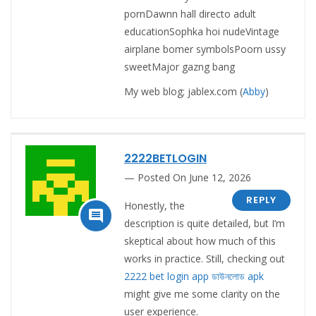
pornDawnn hall directo adult
educationSophka hoi nudeVintage
airplane bomer symbolsPoorn ussy
sweetMajor gazng bang
My web blog; jablex.com (
Abby
)
2222BETLOGIN
Posted On June 12, 2026
REPLY
Honestly, the

description is quite detailed, but I’m
skeptical about how much of this
works in practice. Still, checking out
2222 bet login app ডাউনলোড apk
might give me some clarity on the
user experience.