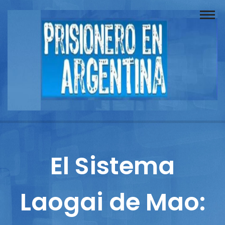
Buscador
Documentos
Prisionero
Opinión
Actuación
Prensa
El Sistema
Reportajes
Laogai de Mao:
Columnistas
Contacto