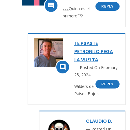

REPLY
¿¿¿
Quien es el
primero???
TE PSASTE
PETRONILO PEGA
LA VUELTA

Posted On February
25, 2024
REPLY
Wilders de
Paises Bajos
CLAUDIO B.
Posted On