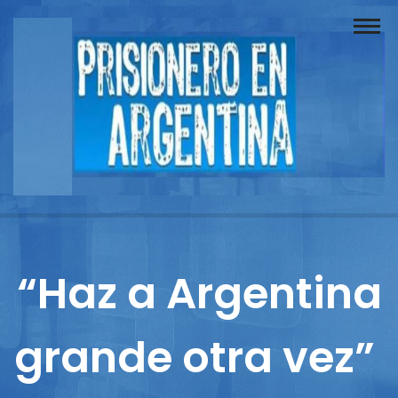
Buscador
Documentos
Prisionero
Opinión
Actuación
Prensa
“Haz a Argentina
Reportajes
grande otra vez”
Columnistas
Contacto