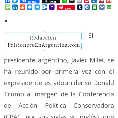
Facebook
Twitter
WhatsApp
AOL
Email
Pinterest
Box.net
Diary.
Gm
Share
Post
Mail
Message
LinkedIn
Reddit
Messenger
Telegram
Outlook.com
Yahoo
Tumblr
Mail.Ru
Douban
VK
Save
Mail
•
El
presidente argentino, Javier Milei, se
ha reunido por primera vez con el
expresidente estadounidense Donald
Trump al margen de la Conferencia
de Acción Política Conservadora
(CPAC, por sus siglas en inglés), que