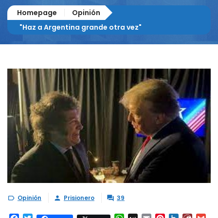
Homepage
Opinión
"Haz a Argentina grande otra vez"
Opinión
Prisionero
39


