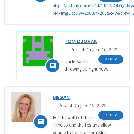
https://th.bing.com/th/id/OIP.fVjOkGg
pid=ImgDet&w=206&h=268&c=7&dpr=1,
TOM DJOVAK
Posted On June 16, 2025
REPLY
Uncle Sam is

throwing up right now….
MEGAN
Posted On June 15, 2025
REPLY
For the both of them:

Time to end the lies and allow
people to be free from Mind