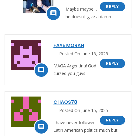
REPLY
Maybe maybe…

he doesn’t give a damn
FAYE MORAN
Posted On June 15, 2025
REPLY
MAGA Argentina! God

cursed you guys
CHAOS78
Posted On June 15, 2025
REPLY
I have never followed

Latin American politics much but