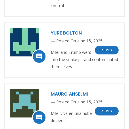
control.
YURE BOLTON
Posted On June 15, 2025
REPLY
Milei and Trump went

into the snake pit and contaminated
themselves
MAURO ANSELMI
Posted On June 15, 2025
REPLY
Milei vive en una nube

de peos