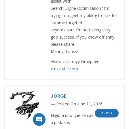
assiet wiith
Search Engne Optimization? I’m
tryjng too geet my bblog tto rak for
somme targeted
keyords buut I’m nott seing vety
goo success. If you know off anny
please share.
Manny thanks!
Alsoo visijt myy himepage ::
xmxxtube.com
JORGE
Posted On June 11, 2026
REPLY
Eligio a uno que se cae

a pedazos