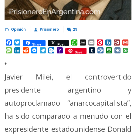
Opinión
Prisionero
29



Facebook
Twitter
WhatsApp
AOL
Email
Pinterest
Box.net
Diary.
Gm
Share
Post
Mail
Message
LinkedIn
Reddit
Messenger
Telegram
Outlook.com
Yahoo
Tumblr
Mail.Ru
Douban
VK
Save
Mail
♦
Javier Milei, el controvertido
presidente argentino y
autoproclamado “anarcocapitalista”,
ha sido comparado a menudo con el
expresidente estadounidense Donald