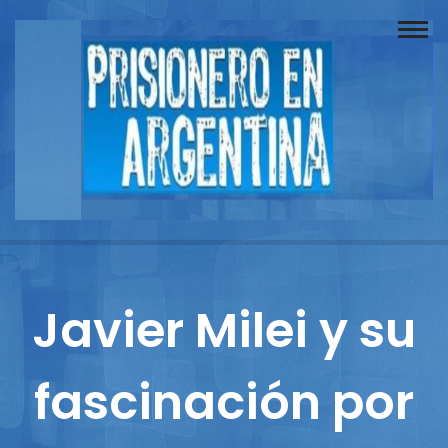
Buscador
Documentos
Prisionero
Opinión
Actuación
Prensa
Javier Milei y su
Reportajes
fascinación por
Columnistas
Contacto