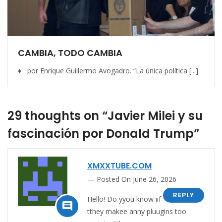
CAMBIA, TODO CAMBIA
♦ por Enrique Guillermo Avogadro. “La única política [...]
29 thoughts on “Javier Milei y su
fascinación por Donald Trump”
XMXXTUBE.COM
Posted On June 26, 2026
REPLY
Hello! Do yyou know iif

tthey makee anny pluugins too