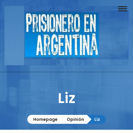
Buscador
Documentos
Prisionero
Opinión
Actuación
Prensa
Liz
Reportajes
Columnistas
Homepage
Opinión
Liz
Contacto