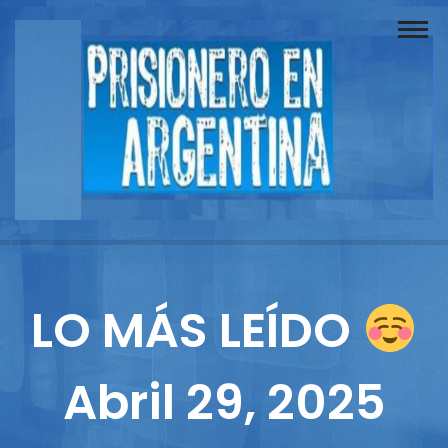
Buscador
Documentos
Prisionero
Opinión
Actuación
Prensa
LO MÁS LEÍDO
Reportajes
Abril 29, 2025
Columnistas
Contacto