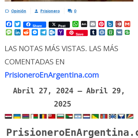
Opinión
Prisionero
0



Facebook
Twitter
WhatsApp
AOL
Email
Pinterest
Box.net
Diary.
Gm
Share
Post
Mail
Message
LinkedIn
Reddit
Messenger
Telegram
Outlook.com
Yahoo
Tumblr
Mail.Ru
Douban
VK
Save
Mail
LAS NOTAS MÁS VISTAS. LAS MÁS
COMENTADAS EN
PrisioneroEnArgentina.com
Abril 27, 2024 – Abril 29,
2025
PrisioneroEnArgentina.