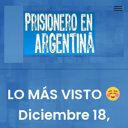
Buscador
Documentos
Prisionero
Opinión
Actuación
Prensa
LO MÁS VISTO
Reportajes
Diciembre 18,
Columnistas
Contacto