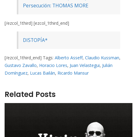
Persecución: THOMAS MORE
[/ezcol_1third] [ezcol_1third_end]
DISTOPÍA*
[/ezcol_1third_end] Tags:
Alberto Asseff
,
Claudio Kussman
,
Gustavo Zavallo
,
Horacio Lores
,
Juan Velastegui
,
Julián
Domínguez
,
Lucas Bailán
,
Ricardo Mansur
Related Posts