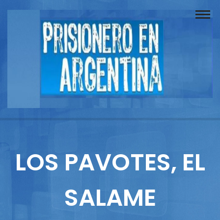
Buscador
Documentos
Prisionero
Opinión
Actuación
Prensa
LOS PAVOTES, EL
Reportajes
SALAME
Columnistas
Contacto