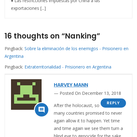
♦ Las restricciones impuestas por China a las
exportaciones [...]
16 thoughts on “Nanking”
Pingback:
Sobre la eliminación de los enemigos - Prisionero en
Argentina
Pingback:
Extraterritorialidad - Prisionero en Argentina
HARVEY MANN
Posted On December 13, 2018
REPLY
After the holocaust, so

many countries promised to never
again allow it to happen. Yet time
and time again we see them turn a
blind eye to genocide for the sake