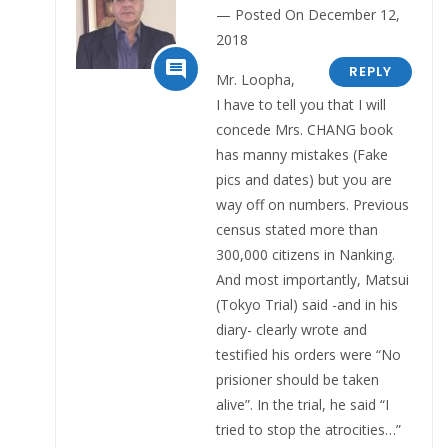
Posted On December 12,
2018

REPLY
Mr. Loopha,
I have to tell you that I will
concede Mrs. CHANG book
has manny mistakes (Fake
pics and dates) but you are
way off on numbers. Previous
census stated more than
300,000 citizens in Nanking.
And most importantly, Matsui
(Tokyo Trial) said -and in his
diary- clearly wrote and
testified his orders were “No
prisioner should be taken
alive”. In the trial, he said “I
tried to stop the atrocities…”