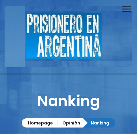
Buscador
Documentos
Prisionero
Opinión
Actuación
Prensa
Nanking
Reportajes
Columnistas
Homepage
Opinión
Nanking
Contacto