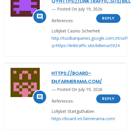
Q=HTTPS://LINKTRAFFIC.SITE/BIL
Posted On July 19, 2026

REPLY
References:
Lollybet Casino Sicherheit
http://toolbarqueries.google.com.mt/url?
q=https://linktraffic.site/billierue5924
HTTPS://BOARD-
EN.FARMERAMA.COM/
Posted On July 19, 2026

REPLY
References:
Lollybet Startguthaben
https://board-en.farmerama.com/