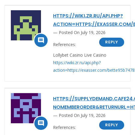
HTTPS://WIKI.ZR.RU/API.PHP?
ACTION=HTTPS://EXASSER.COM/
Posted On July 19, 2026

REPLY
References:
Lollybet Casino Live Casino
https://wiki.zr.ru/api.php?
action=https://exasser.com/bette95b747
HTTPS://SUPPLYDEMAND.CAFE24
NOMEMBERORDER&RETURNURL=HT
Posted On July 19, 2026

REPLY
References: