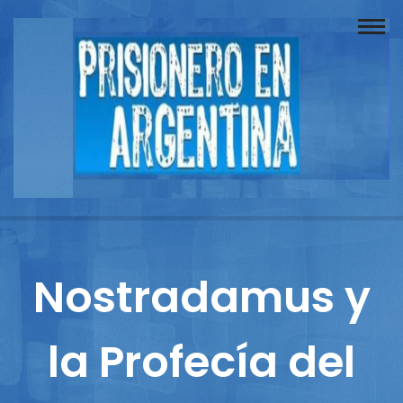
Buscador
Documentos
Prisionero
Opinión
Actuación
Prensa
Nostradamus y
Reportajes
la Profecía del
Columnistas
Contacto