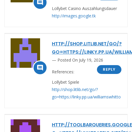

Lollybet Casino Auszahlungsdauer
http://images.google.tk
HTTP://SHOP.LITLIB.NET/GO/?
GO=HTTPS://LINKY.PP.UA/WILLI
Posted On July 19, 2026

REPLY
References:
Lollybet Spiele
http://shop.litlib.net/go/?
go=https://linky.pp.ua/williamswhitto
HTTP://TOOLBARQUERIES.GOOGL