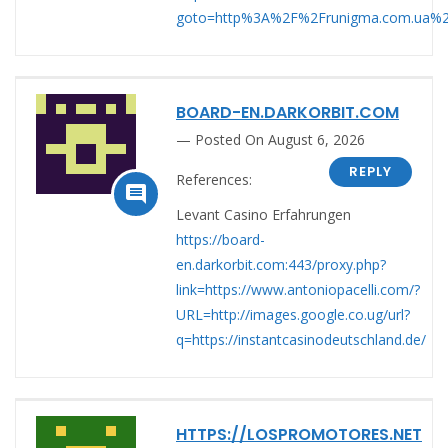
goto=http%3A%2F%2Frunigma.com.ua%2F
BOARD-EN.DARKORBIT.COM
Posted On August 6, 2026
REPLY
References:

Levant Casino Erfahrungen
https://board-
en.darkorbit.com:443/proxy.php?
link=https://www.antoniopacelli.com/?
URL=http://images.google.co.ug/url?
q=https://instantcasinodeutschland.de/
HTTPS://LOSPROMOTORES.NET