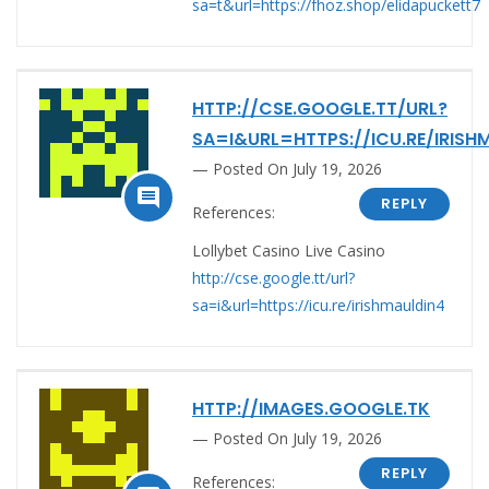
sa=t&url=https://fhoz.shop/elidapuckett7
HTTP://CSE.GOOGLE.TT/URL?
SA=I&URL=HTTPS://ICU.RE/IRISH
Posted On July 19, 2026

REPLY
References:
Lollybet Casino Live Casino
http://cse.google.tt/url?
sa=i&url=https://icu.re/irishmauldin4
HTTP://IMAGES.GOOGLE.TK
Posted On July 19, 2026
REPLY
References: