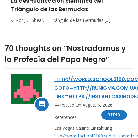
La desmitificación científica del
Triángulo de las Bermudas
○ Por J.G. Shear. El Triángulo de las Bermudas [...]
70 thoughts on “Nostradamus y
la Profecía del Papa Negro”
HTTP://WORED.SCHOOL2100.COM/
GOTO=HTTP://RUNIGMA.COM.UA
LINK=HTTPS://INSTANTCASINODE

Posted On August 6, 2026
REPLY
References:
Las Vegas Casino Einzahlung
http://wored.school2100.com/bitrix/redire