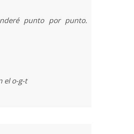
onderé punto por punto.
 el o-g-t