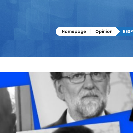
Homepage
Opinión
RES