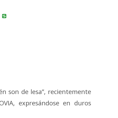
uban
VK
n son de lesa”, recientemente
TOVIA, expresándose en duros