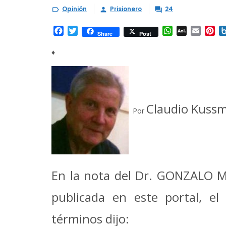
Opinión
Prisionero
24



Facebook
Twitter
WhatsApp
AOL
Email
Pi
Share
Post
Mail
♦
Claudio Kuss
Por
En la nota del Dr. GONZALO M
publicada en este portal, e
términos dijo: