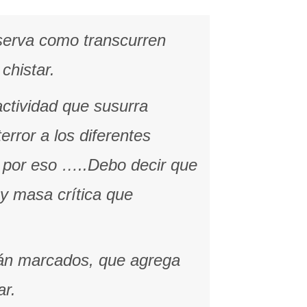
serva como transcurren
chistar.
actividad que susurra
error a los diferentes
, por eso …..Debo decir que
y masa crítica que
r tán marcados, que agrega
ar.