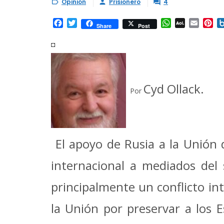
Opinión
Prisionero
4



Facebook
Twitter
WhatsApp
AOL
Email
Pi
Share
Post
Mail
◘
Cyd Ollack.
Por
El apoyo de Rusia a la Unión 
internacional a mediados del
principalmente un conflicto in
la Unión por preservar a los 