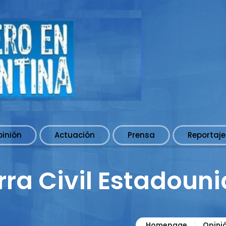
pinión
Actuación
Prensa
Reportaje
rra Civil Estadoun
Homepage
Opini