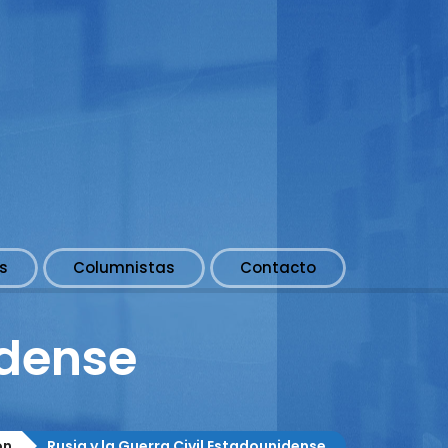
s
Columnistas
Contacto
idense
ón
Rusia y la Guerra Civil Estadounidense