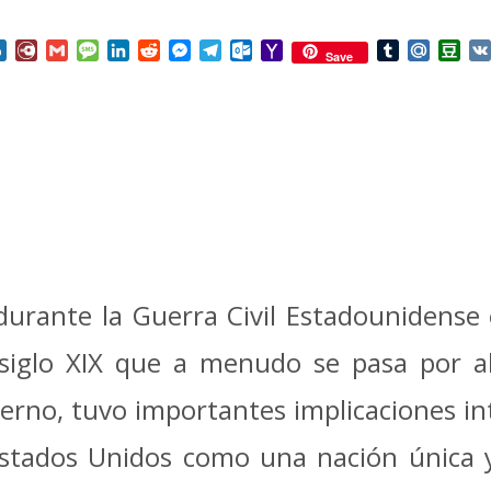
nterest
Box.net
Diary.Ru
Gmail
Message
LinkedIn
Reddit
Messenger
Telegram
Outlook.com
Yahoo
Tumblr
Mail.Ru
Do
Save
Mail
durante la Guerra Civil Estadounidense 
 siglo XIX que a menudo se pasa por al
terno, tuvo importantes implicaciones in
Estados Unidos como una nación única 