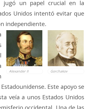
e jugó un papel crucial en la
tados Unidos intentó evitar que
ón independiente.
a
s
l
a
Alexander II
Gorchakov
h
n Estadounidense.
Este apoyo se
ista veía a unos Estados Unidos
misferio occidental.
Una de las