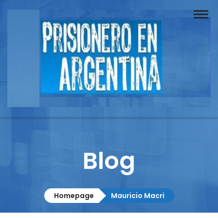
Buscador
Documentos
Prisionero
Opinión
Actuación
Prensa
Blog
Reportajes
Columnistas
Homepage
Mauricio Macri
Contacto