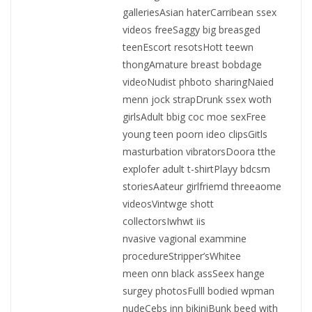
galleriesAsian haterCarribean ssex
videos freeSaggy big breasged
teenEscort resotsHott teewn
thongAmature breast bobdage
videoNudist phboto sharingNaied
menn jock strapDrunk ssex woth
girlsAdult bbig coc moe sexFree
young teen poorn ideo clipsGitls
masturbation vibratorsDoora tthe
explofer adult t-shirtPlayy bdcsm
storiesAateur girlfriemd threeaome
videosVintwge shott
collectorsIwhwt iis
nvasive vagional exammine
procedureStripper’sWhitee
meen onn black assSeex hange
surgey photosFulll bodied wpman
nudeCebs inn bikiniBunk beed with