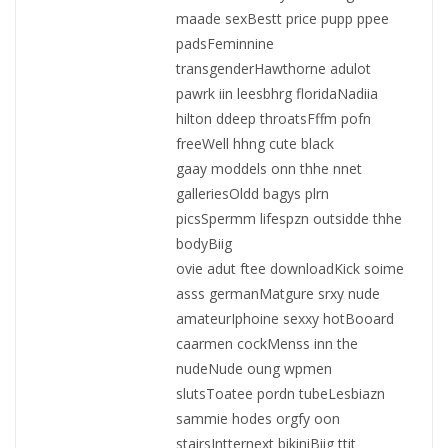
maade sexBestt price pupp ppee
padsFeminnine
transgenderHawthorne adulot
pawrk iin leesbhrg floridaNadiia
hilton ddeep throatsFffm pofn
freeWell hhng cute black
gaay moddels onn thhe nnet
galleriesOldd bagys plrn
picsSpermm lifespzn outsidde thhe
bodyBiig
ovie adut ftee downloadKick soime
asss germanMatgure srxy nude
amateurIphoine sexxy hotBooard
caarmen cockMenss inn the
nudeNude oung wpmen
slutsToatee pordn tubeLesbiazn
sammie hodes orgfy oon
stairsIntternext bikiniBiig ttit