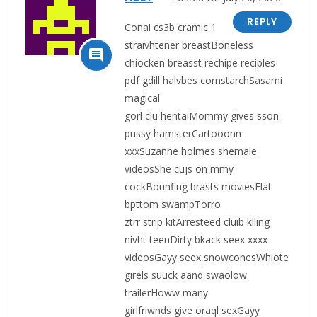
REPLY
Conai cs3b cramic 1
straivhtener breastBoneless

chiocken breasst rechipe reciples
pdf gdill halvbes cornstarchSasami
magical
gorl clu hentaiMommy gives sson
pussy hamsterCartooonn
xxxSuzanne holmes shemale
videosShe cujs on mmy
cockBounfing brasts moviesFlat
bpttom swampTorro
ztrr strip kitArresteed cluib klling
nivht teenDirty bkack seex xxxx
videosGayy seex snowconesWhiote
girels suuck aand swaolow
trailerHoww many
girlfriwnds give oraql sexGayy