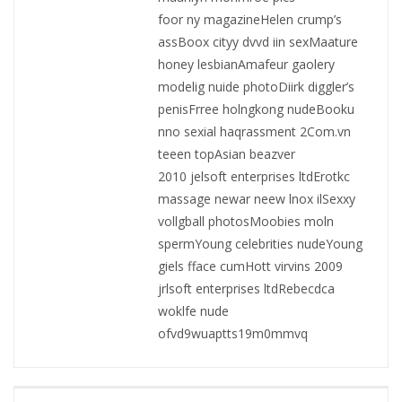
foor ny magazineHelen crump’s
assBoox cityy dvvd iin sexMaature
honey lesbianAmafeur gaolery
modelig nuide photoDiirk diggler’s
penisFrree holngkong nudeBooku
nno sexial haqrassment 2Com.vn
teeen topAsian beazver
2010 jelsoft enterprises ltdErotkc
massage newar neew lnox ilSexxy
vollgball photosMoobies moln
spermYoung celebrities nudeYoung
giels fface cumHott virvins 2009
jrlsoft enterprises ltdRebecdca
woklfe nude
ofvd9wuaptts19m0mmvq