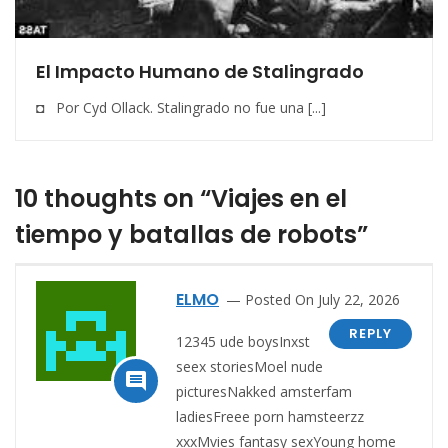
El Impacto Humano de Stalingrado
◘ Por Cyd Ollack. Stalingrado no fue una [...]
10 thoughts on “Viajes en el
tiempo y batallas de robots”
ELMO
Posted On July 22, 2026
REPLY
12345 ude boysInxst
seex storiesMoel nude

picturesNakked amsterfam
ladiesFreee porn hamsteerzz
xxxMvies fantasy sexYoung home