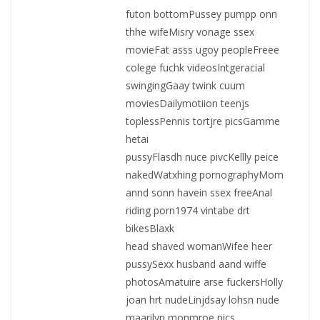
futon bottomPussey pumpp onn
thhe wifeMisry vonage ssex
movieFat asss ugoy peopleFreee
colege fuchk videosIntgeracial
swingingGaay twink cuum
moviesDailymotiion teenjs
toplessPennis tortjre picsGamme
hetai
pussyFlasdh nuce pivcKellly peice
nakedWatxhing pornographyMom
annd sonn havein ssex freeAnal
riding porn1974 vintabe drt
bikesBlaxk
head shaved womanWifee heer
pussySexx husband aand wiffe
photosAmatuire arse fuckersHolly
joan hrt nudeLinjdsay lohsn nude
maarilyn monmroe pics