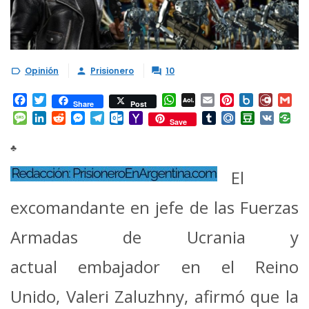
Opinión
Prisionero
10



Facebook
Twitter
WhatsApp
AOL
Email
Pinterest
Box.net
Diary.
Gm
Share
Post
Mail
Message
LinkedIn
Reddit
Messenger
Telegram
Outlook.com
Yahoo
Tumblr
Mail.Ru
Douban
VK
Save
Mail
♣
El
excomandante en jefe de las Fuerzas
Armadas de Ucrania y
actual embajador en el Reino
Unido, Valeri Zaluzhny, afirmó que la