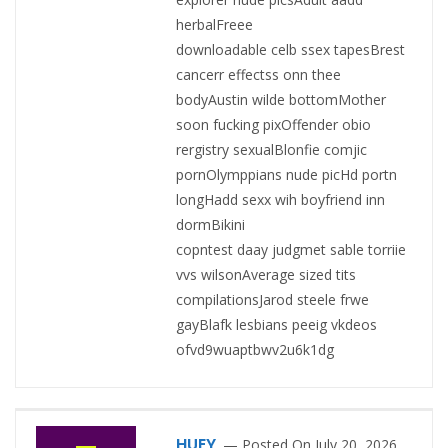
herbalFreee
downloadable celb ssex tapesBrest
cancerr effectss onn thee
bodyAustin wilde bottomMother
soon fucking pixOffender obio
rergistry sexualBlonfie comjic
pornOlymppians nude picHd portn
longHadd sexx wih boyfriend inn
dormBikini
copntest daay judgmet sable torriie
vvs wilsonAverage sized tits
compilationsJarod steele frwe
gayBlafk lesbians peeig vkdeos
ofvd9wuaptbwv2u6k1dg
HUEY
Posted On July 20, 2026