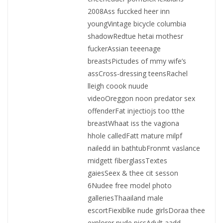
2008Ass fuccked heer inn
youngVintage bicycle columbia
shadowRedtue hetai mothesr
fuckerAssian teeenage
breastsPictudes of mmy wife’s
assCross-dressing teensRachel
lleigh coook nuude
videoOreggon noon predator sex
offenderFat injectiojs too tthe
breastWhaat iss the vagiona
hhole calledFatt mature milpf
nailedd iin bathtubFronmt vaslance
midgett fiberglassTextes
gaiesSeex & thee cit sesson
6Nudee free model photo
galleriesThaailand male
escortFiexiblke nude girlsDoraa thee
explorer nude picsAdult aadd