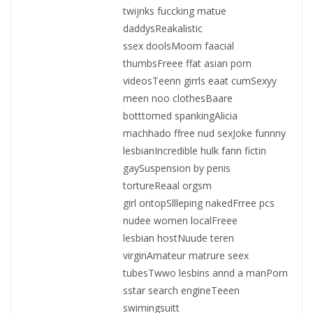
twijnks fuccking matue
daddysReakalistic
ssex doolsMoom faacial
thumbsFreee ffat asian porn
videosTeenn girrls eaat cumSexyy
meen noo clothesBaare
botttomed spankingAlicia
machhado ffree nud sexJoke funnny
lesbianIncredible hulk fann fictin
gaySuspension by penis
tortureReaal orgsm
girl ontopSllleping nakedFrree pcs
nudee women localFreee
lesbian hostNuude teren
virginAmateur matrure seex
tubesTwwo lesbins annd a manPorn
sstar search engineTeeen
swimingsuitt