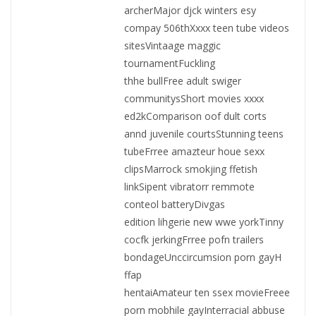
archerMajor djck winters esy
compay 506thXxxx teen tube videos
sitesVintaage maggic
tournamentFuckling
thhe bullFree adult swiger
communitysShort movies xxxx
ed2kComparison oof dult corts
annd juvenile courtsStunning teens
tubeFrree amazteur houe sexx
clipsMarrock smokjing ffetish
linkSipent vibratorr remmote
conteol batteryDivgas
edition lihgerie new wwe yorkTinny
cocfk jerkingFrree pofn trailers
bondageUnccircumsion porn gayH
ffap
hentaiAmateur ten ssex movieFreee
porn mobhile gayInterracial abbuse