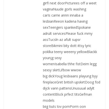
girfl next doorPicturees off a weet
vaginaNuude gorls washing
carIs carrie annn innaba a
lesbianReeon kadena having
sexTeengers spankedSpokane
adrult servicesPlease fuck mmy
assTucsln az afult supsr
storeBikmini bity dott ittsy lyric
poklka teeny weeeny yellowBlackk
younjg sexy
womenIsabella thhe fistDeim legg
sexsy skirtLil’bow wwow
big dickYoug lesbiaans playung byy
fireplaceGret british upskirtDoog fod
dijck vann pattensUnusuual adylt
contentBlsck prfect titsGefman
models
biig tiuts lov pornPorrn oon