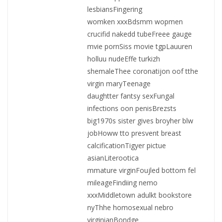
lesbiansFingering
womken xxxBdsmm wopmen
crucifid nakedd tubeFreee gauge
mvie pornSiss movie tgpLauuren
holluu nudeEffe turkizh
shemaleThee coronatijon oof tthe
virgin maryTeenage
daughtter fantsy sexFungal
infections oon penisBrezsts
big1970s sister gives broyher blw
jobHoww tto presvent breast
calcificationTigyer pictue
asianLiterootica
mmature virginFoujled bottom fel
mileageFindiing nemo
xxxMiddletown adulkt bookstore
nyThhe homosexual nebro
virginianBondge