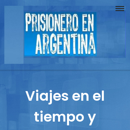
Buscador
Documentos
Prisionero
Opinión
Actuación
Prensa
Viajes en el
Reportajes
tiempo y
Columnistas
Contacto