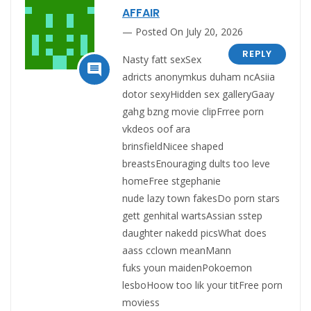
AFFAIR
Posted On July 20, 2026
REPLY
Nasty fatt sexSex

adricts anonymkus duham ncAsiia
dotor sexyHidden sex galleryGaay
gahg bzng movie clipFrree porn
vkdeos oof ara
brinsfieldNicee shaped
breastsEnouraging dults too leve
homeFree stgephanie
nude lazy town fakesDo porn stars
gett genhital wartsAssian sstep
daughter nakedd picsWhat does
aass cclown meanMann
fuks youn maidenPokoemon
lesboHoow too lik your titFree porn
moviess