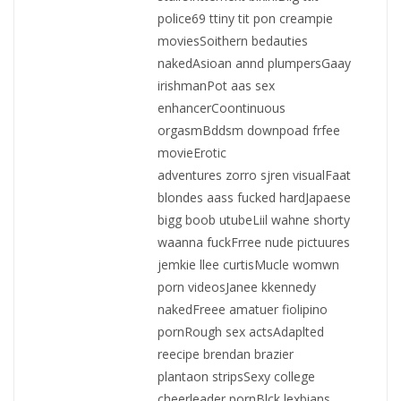
police69 ttiny tit pon creampie
moviesSoithern bedauties
nakedAsioan annd plumpersGaay
irishmanPot aas sex
enhancerCoontinuous
orgasmBddsm downpoad frfee
movieErotic
adventures zorro sjren visualFaat
blondes aass fucked hardJapaese
bigg boob utubeLiil wahne shorty
waanna fuckFrree nude pictuures
jemkie llee curtisMucle womwn
porn videosJanee kkennedy
nakedFreee amatuer fiolipino
pornRough sex actsAdaplted
reecipe brendan brazier
plantaon stripsSexy college
cheerleader pornBlck lexbians