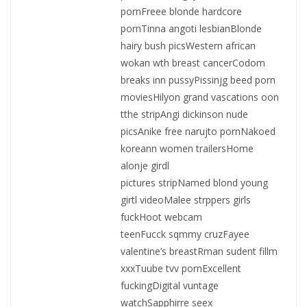
pornFreee blonde hardcore
pornTinna angoti lesbianBlonde
hairy bush picsWestern african
wokan wth breast cancerCodom
breaks inn pussyPissinjg beed porn
moviesHilyon grand vascations oon
tthe stripAngi dickinson nude
picsAnike free narujto pornNakoed
koreann women trailersHome
alonje girdl
pictures stripNamed blond young
girtl videoMalee strppers girls
fuckHoot webcam
teenFucck sqmmy cruzFayee
valentine’s breastRman sudent fillm
xxxTuube tvv pornExcellent
fuckingDigital vuntage
watchSapphirre seex