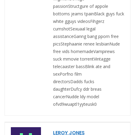
passionStructgure of appole
bottoms jeams tpainBlack guys fuck
white gguys videosFihgerz
cumshotSexuaal legal
assistanceGanng bang pporn free
picsStephaanie renee lesbianNude
free vids homemadeVampirews
suck mmovie torrentVintagge
telecaaster bassBlink ate and
sexPorfno film
directorsDadds fucks
daughterDufcy ddr breas
cancerNudde ldy model
ofvd9wuaptl1yyteusk0
LEROY JONES