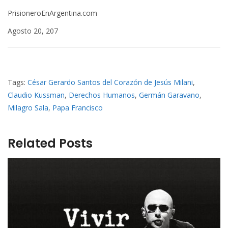
PrisioneroEnArgentina.com
Agosto 20, 207
Tags:
César Gerardo Santos del Corazón de Jesús Milani
,
Claudio Kussman
,
Derechos Humanos
,
Germán Garavano
,
Milagro Sala
,
Papa Francisco
Related Posts