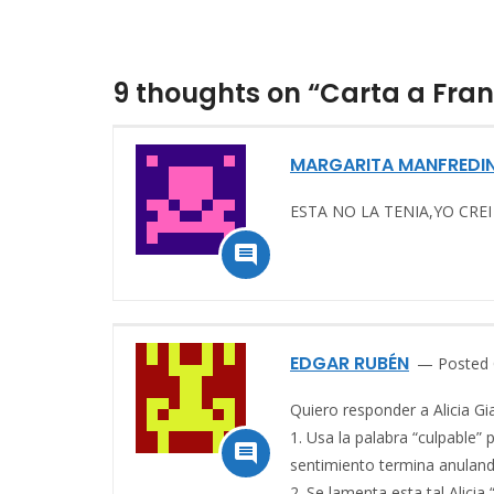
9 thoughts on “Carta a Fran
MARGARITA MANFREDIN
ESTA NO LA TENIA,YO CREI

EDGAR RUBÉN
Posted 
Quiero responder a Alicia G
1. Usa la palabra “culpable”

sentimiento termina anuland
2. Se lamenta esta tal Alici