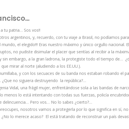
rancisco…
a tu patria… Sos vos!!
s otros argentinos, y, recuerdo, con tu viaje a Brasil, no podíamos pa
 mundo, el elegido!!! Eras nuestro máximo y único orgullo nacional. El
os, no pudiste disimular el placer que sentías al recibir a la máxima
 sin embargo, a la gran ladrona, la protegiste todo el tiempo de… 
 que mirar al norte (aludiendo a los EE.UU.).
humillaba, y con los secuaces de su banda nos estaban robando el pa
… ¿Que no siguiera destruyendo la república?…
ia Vidal, una frágil mujer, enfrentándose sola a las bandas de narcot
 lo menos lo está intentando con todas sus fuerzas, policía encubridor
de delincuencia… Pero vos… No lo sabes ¿cierto?…
preocupes, nosotros vamos a protegerla por lo que significa en sí, 
¿No lo merece acaso? El está tratando de reconstruir un país devas