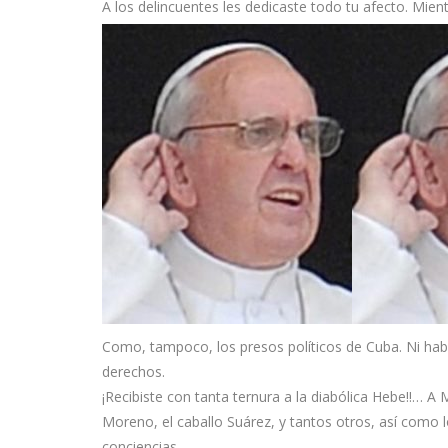
A los delincuentes les dedicaste todo tu afecto. Mie
Como, tampoco, los presos políticos de Cuba. Ni habl
derechos.
¡Recibiste con tanta ternura a la diabólica Hebe!!… A 
Moreno, el caballo Suárez, y tantos otros, así como lo
conciencias.