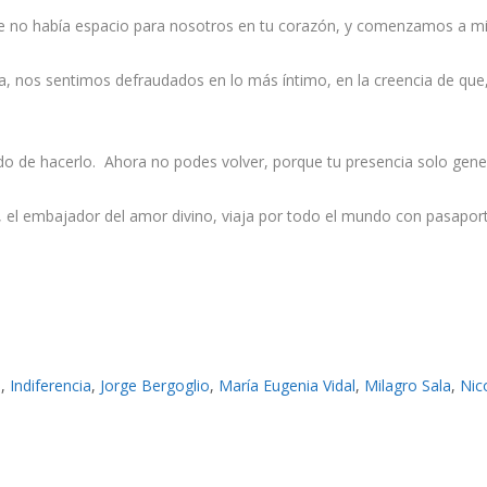
ue no había espacio para nosotros en tu corazón, y comenzamos a mi
ta, nos sentimos defraudados en lo más íntimo, en la creencia de que,
do de hacerlo. Ahora no podes volver, porque tu presencia solo gen
al, el embajador del amor divino, viaja por todo el mundo con pasapor
i
,
Indiferencia
,
Jorge Bergoglio
,
María Eugenia Vidal
,
Milagro Sala
,
Nic