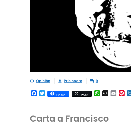
Opinión
Prisionero
9



Facebook
Twitter
WhatsApp
AOL
Email
Pi
Share
Post
Mail
Carta a Francisco