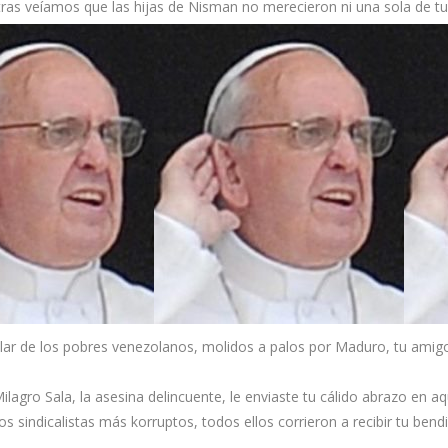
ntras veíamos que las hijas de Nisman no merecieron ni una sola de tu
ar de los pobres venezolanos, molidos a palos por Maduro, tu amigo 
Milagro Sala, la asesina delincuente, le enviaste tu cálido abrazo en a
s sindicalistas más korruptos, todos ellos corrieron a recibir tu bend