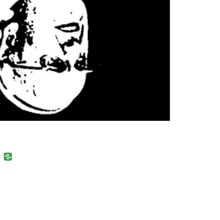
uban
VK