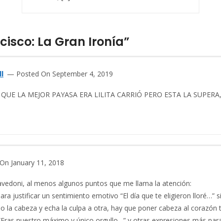
cisco: La Gran Ironía”
I
Posted On September 4, 2019
 QUE LA MEJOR PAYASA ERA LILITA CARRIÓ PERO ESTA LA SUPERA
On January 11, 2018
iavedoni, al menos algunos puntos que me llama la atención:
 para justificar un sentimiento emotivo “El día que te eligieron lloré
o la cabeza y echa la culpa a otra, hay que poner cabeza al corazón 
a “Eras nuestro máximo y único orgullo…” y otras expresiones más pa