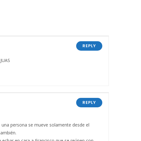
REPLY
,JUAS
REPLY
…” si una persona se mueve solamente desde el
también.
ra echar en cara a Francisco que se reúnen con