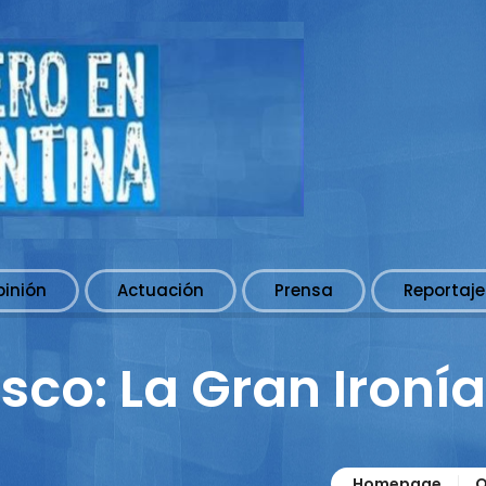
pinión
Actuación
Prensa
Reportaje
sco: La Gran Ironía
Homepage
O