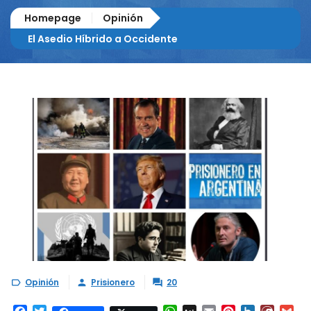
Homepage
Opinión
El Asedio Híbrido a Occidente
Opinión
Prisionero
20


