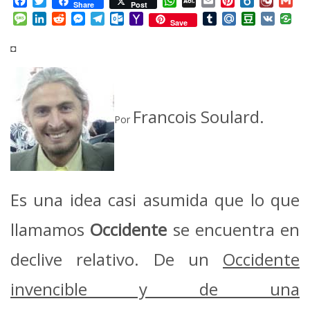
Facebook
Twitter
WhatsApp
AOL
Email
Pinterest
Box.net
Diary.
Gm
Share
Post
Mail
Message
LinkedIn
Reddit
Messenger
Telegram
Outlook.com
Yahoo
Tumblr
Mail.Ru
Douban
VK
Save
Mail
◘
Francois Soulard.
Por
Es una idea casi asumida que lo que
llamamos
Occidente
se encuentra en
declive relativo. De un
Occidente
invencible y de una