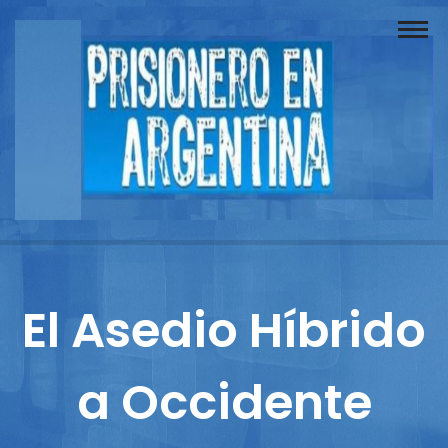
Buscador
Documentos
Prisionero
Opinión
Actuación
Prensa
El Asedio Híbrido
Reportajes
a Occidente
Columnistas
Contacto