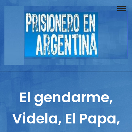
Buscador
Documentos
Prisionero
Opinión
Actuación
Prensa
El gendarme,
Reportajes
Videla, El Papa,
Columnistas
Contacto