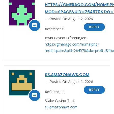
HTTPS://GMERAGO.COM/HOME.P
MOD=SPACE&UID=264570&DO=P
Posted On August 2, 2026

REPLY
References:
Bwin Casino Erfahrungen
https://gmerago.com/home.php?
mod=space&uid=264570&do=profile&fr
S3.AMAZONAWS.COM
Posted On August 1, 2026
REPLY
References:

Stake Casino Test
s3.amazonaws.com