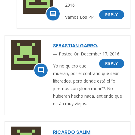
2016

REPLY
Vamos Los PP
SEBASTIAN GARRO.
Posted On December 17, 2016
REPLY
Yo no quiero que

mueran, por el contrario que sean
liberados, pero donde está el “o
juremos con gloria morir”?. No
hubieran hecho nada, entiendo que
están muy viejos.
RICARDO SALIM