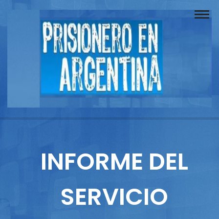
Buscador
Documentos
Prisionero
Opinión
Actuación
Prensa
INFORME DEL
Reportajes
SERVICIO
Columnistas
Contacto