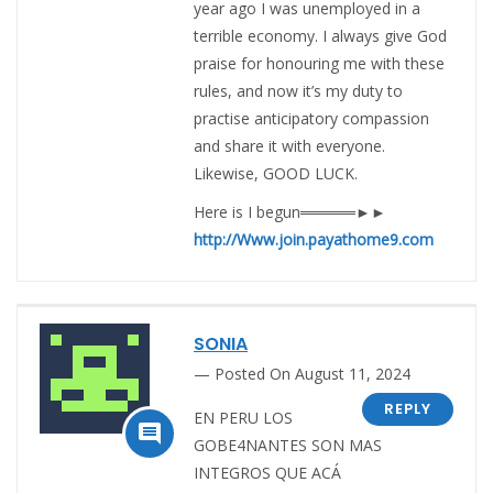
year ago I was unemployed in a
terrible economy. I always give God
praise for honouring me with these
rules, and now it’s my duty to
practise anticipatory compassion
and share it with everyone.
Likewise, GOOD LUCK.
Here is I begun═════►►
http://Www.join.payathome9.com
SONIA
Posted On August 11, 2024
REPLY
EN PERU LOS

GOBE4NANTES SON MAS
INTEGROS QUE ACÁ