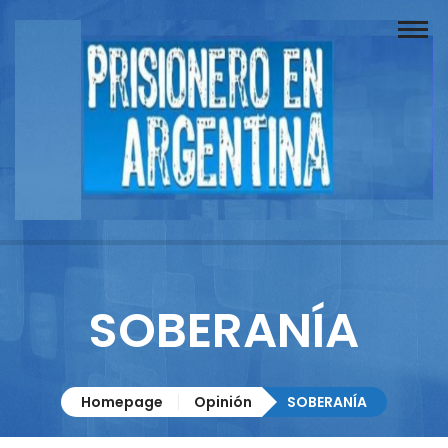
Buscador
Documentos
Prisionero
Opinión
Actuación
Prensa
SOBERANÍA
Reportajes
Columnistas
Homepage
Opinión
SOBERANÍA
Contacto