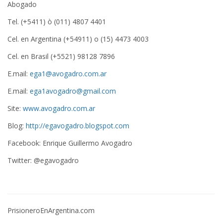
Abogado
Tel. (+5411) ò (011) 4807 4401
Cel. en Argentina (+54911) o (15) 4473 4003
Cel. en Brasil (+5521) 98128 7896
E.mail:
ega1@avogadro.com.ar
E.mail:
ega1avogadro@gmail.com
Site:
www.avogadro.com.ar
Blog:
http://egavogadro.blogspot.com
Facebook: Enrique Guillermo Avogadro
Twitter: @egavogadro
PrisioneroEnArgentina.com