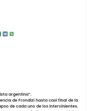
r
l.Ru
Douban
VK
ista argentina”.
encia de Frondizi hasta casi final de la
apso de cada uno de los intervinientes.