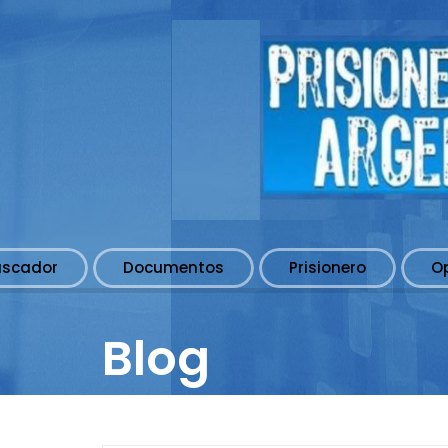
uscador
Documentos
Prisionero
O
Blog