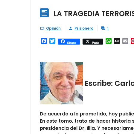
LA TRAGEDIA TERRORI

Opinión
Prisionero
1



Facebook
Twitter
WhatsAp
AOL
Em
Share
Post
Mail
Escribe: Carl
De acuerdo a lo prometido, hoy publico
En este tomo, trato de hacer historia s
presidencia del Dr. Illia. Y necesaria