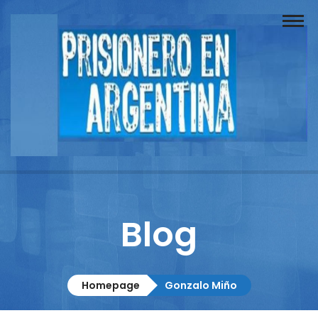
Buscador
Documentos
Prisionero
Opinión
Actuación
Prensa
Blog
Reportajes
Columnistas
Homepage
Gonzalo Miño
Contacto